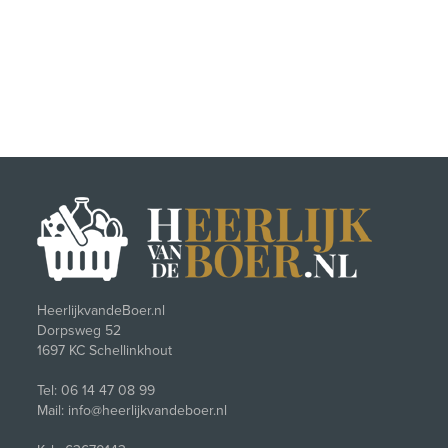
HeerlijkvandeBoer.nl
Dorpsweg 52
1697 KC Schellinkhout
Tel: 06 14 47 08 99
Mail: info@heerlijkvandeboer.nl