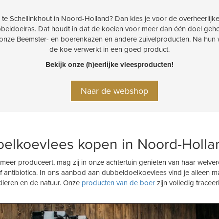
 te Schellinkhout in Noord-Holland? Dan kies je voor de overheerlij
dubbeldoelras. Dat houdt in dat de koeien voor meer dan één doel g
 onze Beemster- en boerenkazen en andere zuivelproducten. Na hun w
de koe verwerkt in een goed product.
Bekijk onze (h)eerlijke vleesproducten!
Naar de webshop
ldoelkoevlees kopen in Noord-Holla
r produceert, mag zij in onze achtertuin genieten van haar welverd
antibiotica. In ons aanbod aan dubbeldoelkoevlees vind je alleen m
dieren en de natuur. Onze
producten van de boer
zijn volledig tracee