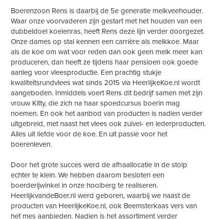
Boerenzoon Rens is daarbij de 5e generatie melkveehouder.
Waar onze voorvaderen zijn gestart met het houden van een
dubbeldoel koeienras, heeft Rens deze lijn verder doorgezet.
Onze dames op stal kennen een carrière als melkkoe. Maar
als de koe om wat voor reden dan ook geen melk meer kan
produceren, dan heeft ze tijdens haar pensioen ook goede
aanleg voor vleesproductie. Een prachtig stukje
kwaliteitsrundvlees wat sinds 2015 via HeerlijkeKoe.nl wordt
aangeboden. Inmiddels voert Rens dit bedrijf samen met zijn
vrouw Kitty, die zich na haar spoedcursus boerin mag
noemen. En ook het aanbod van producten is nadien verder
uitgebreid, met naast het vlees ook zuivel- en lederproducten.
Alles uit liefde voor de koe. En uit passie voor het
boerenleven.
Door het grote succes werd de afhaallocatie in de stolp
echter te klein. We hebben daarom besloten een
boerderijwinkel in onze hooiberg te realiseren.
HeerlijkvandeBoer.nl werd geboren, waarbij we naast de
producten van HeerlijkeKoe.nl, ook Beemsterkaas vers van
het mes aanbieden. Nadien is het assortiment verder