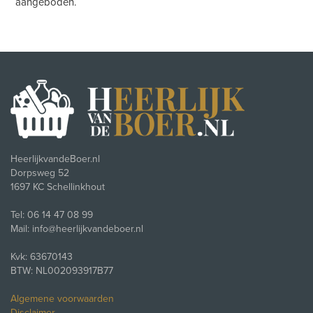
aangeboden.
HeerlijkvandeBoer.nl
Dorpsweg 52
1697 KC Schellinkhout
Tel: 06 14 47 08 99
Mail: info@heerlijkvandeboer.nl
Kvk: 63670143
BTW: NL002093917B77
Algemene voorwaarden
Disclaimer